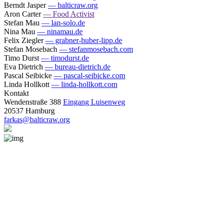
Berndt Jasper
— balticraw.org
Aron Carter
— Food Activist
Stefan Mau
— lan-solo.de
Nina Mau
— ninamau.de
Felix Ziegler
— grabner-huber-lipp.de
Stefan Mosebach
— stefanmosebach.com
Timo Durst
— timodurst.de
Eva Dietrich
— bureau-dietrich.de
Pascal Seibicke
— pascal-seibicke.com
Linda Hollkott
— linda-hollkott.com
Kontakt
Wendenstraße 388
Eingang Luisenweg
20537 Hamburg
farkas@balticraw.org